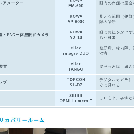
KOWA
レアメーター
眼内の炎症の度合
FM-600
KOWA
見える範囲（視野
AP-6000
障の診断
KOWA
眼に負担をかけず
瞳・FAG一体型眼底カメラ
VX-10
影が可能
ellex
糖尿病、緑内障、
integre DUO
治療
ellex
T装置
後発白内障、緑内
TANGO
TOPCON
デジタルカメラに
ンプ
SL-D7
ぐに見れる
ZEISS
より安全、確実な
OPMI Lumera T