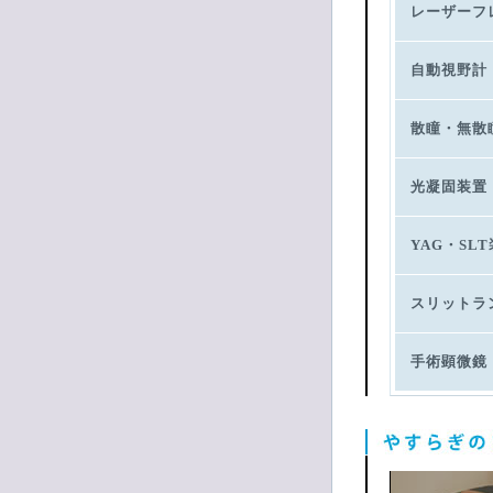
レーザーフ
自動視野計
散瞳・無散
光凝固装置
YAG・SL
スリットラ
手術顕微鏡