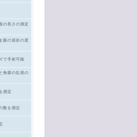
眼の長さの測定
ま眼の屈折の度
ズで手術可能
と角膜の乱視の
を測定
の数を測定
定