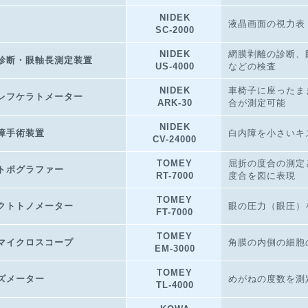
NIDEK
液晶画面の視力表
SC-2000
NIDEK
網膜剥離の診断、
診断・眼軸長測定装置
US-4000
などの検査
NIDEK
車椅子に座ったま
レフケラトメーター
ARK-30
合が測定可能
NIDEK
障手術装置
白内障を小さいキ
CV-24000
TOMEY
屈折の度合の測定
トポグラファー
RT-7000
度合を図に表現
TOMEY
クトトノメーター
眼の圧力（眼圧）
FT-7000
TOMEY
マイクロスコープ
角膜の内側の細胞
EM-3000
TOMEY
ズメーター
めがねの度数を測
TL-4000