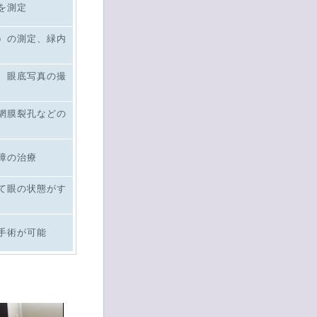
を測定
）の測定、緑内
、眼底写真の撮
網膜裂孔などの
障の治療
て眼の状態がす
手術が可能